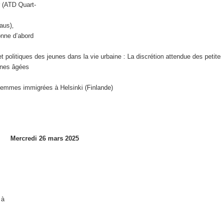
r (ATD Quart-
aus),
nne d’abord
 politiques des jeunes dans la vie urbaine : La discrétion attendue des petit
nnes âgées
Femmes immigrées à Helsinki (Finlande)
Mercredi 26 mars 2025
 à