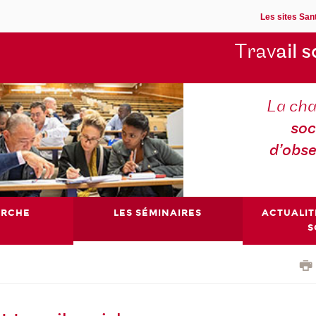
Les sites Sant
Trav
ail s
La cha
soc
d’obse
ERCHE
LES SÉMINAIRES
ACTUALIT
S