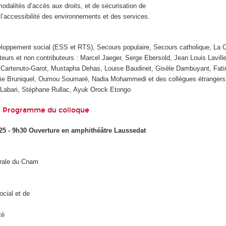
 modalités d’accès aux droits, et de sécurisation de
 l’accessibilité des environnements et des services.
veloppement social (ESS et RTS), Secours populaire, Secours catholique, La 
eurs et non contributeurs : Marcel Jaeger, Serge Ebersold, Jean Louis Laville
lien Cartenuto-Garot, Mustapha Dehas, Louise Baudinet, Gisèle Dambuyant, Fa
rie Bruniquel, Oumou Soumaré, Nadia Mohammedi et des collègues étrangers
 Labari, Stéphane Rullac, Ayuk Orock Etongo
Programme du colloque
25 - 9h30 Ouverture en amphithéâtre Laussedat
rale du Cnam
cial et de
té