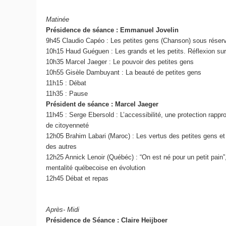
Matinée
Présidence de séance : Emmanuel Jovelin
9h45 Claudio Capéo : Les petites gens (Chanson) sous réser
10h15 Haud Guéguen : Les grands et les petits. Réflexion sur
10h35 Marcel Jaeger : Le pouvoir des petites gens
10h55 Gisèle Dambuyant : La beauté de petites gens
11h15 : Débat
11h35 : Pause
Président de séance : Marcel Jaeger
11h45 : Serge Ebersold : L’accessibilité, une protection rapp
de citoyenneté
12h05 Brahim Labari (Maroc) : Les vertus des petites gens et 
des autres
12h25 Annick Lenoir (Québéc) : “On est né pour un petit pain”
mentalité québecoise en évolution
12h45 Débat et repas
Après- Midi
Présidence de Séance : Claire Heijboer