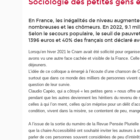
Sociologie des petites gens et
En France, les inégalités de niveau augment
nombreuses et les chômeurs. En 2022, 9.1 mil
Selon le secours populaire, le seuil de pauvr
1396 euros et 40% des français ont déclaré av
Lorsqu’en hiver 2021 le Cnam avait été sollicité pour organise
avons vu une autre face cachée et visible de la France. Celle
déjeuners.
L’idée de ce colloque a émergé à l’écoute d’une chanson de C
surtout que dans ce monde des milliers de personnes vivent d
question de leur survie.
Claudio Capéo, qui a côtoyé « les petites gens » nous offre u
pendant que les autres deviennent les héritiers du revenu de s
celles à qui l’on ment, celles qu’on méprise pour un délit d’
condition, vivent dans la misère, se contentent de peu, ma
A l’issue de la sortie du numéro de la Revue Pensée Plurielle su
que la chaire Accessibilité ont souhaité inviter les auteurs à
parler de ces personnes souvent considérées de peu d’intérêt, d