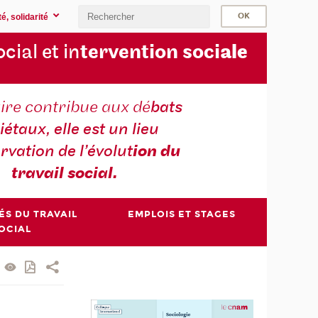
é, solidarité
ocial et in
tervention soci
ale
ire contribue aux dé
bats
iétaux, elle est un lieu
rvation de l’évolut
ion du
travail social.
ÉS DU TRAVAIL
EMPLOIS ET STAGES
OCIAL