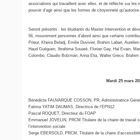
associations qui travaillent avec elles, et de réfléchir sur les
pouvoir d’agir ainsi que les formes de citoyenneté qu’autorise
Seront présents : les étudiants du Master Intervention et dé
56, mouvement personnes d’abord ainsi que certains contribut
Prieur, Kheira Beladj, Emilie Duvivier, Brahim Labari, Aure
Haud Guéguen, Ibrahima Souaré, Florian Gay, Hal Evain, Ma
Colombo, Claudio Bolzman, Anna Elia, Walter Greco, Brahim
Mardi 25 mars 20
Bénédicte FAUVARQUE COSSON, PR, Administratrice Géné
Fatima YATIM DAUMAS, Directrice de l’EPN12
Pascal ROQUET, Directeur du FOAP
Emmanuel JOVELIN, PRCM Titulaire de la chaire de travail so
l’intervention sociale
Serge EBERSOLD, PRCM, Titulaire de la chaire d’accessibili