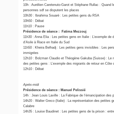
10h : Aurélien Caretenuto-Garot et Stéphane Rullac : Quand l
personnes sdf se disputent les places
10h30 : Ibrahima Souaré : Les petites gens du RSA
10h50 : Débat
11h10 : Pause
Présidence de séance :
Fatima Mezzouj
11h30 : Anna Elia : Les petites gens en Italie : L’exemple d
d’Asile à Riace en Italie du Sud
11h50 : Kheira Belhadj : Les petites gens invisibles : Les pe
immigrées
12h10 : Bolzman Claudio et Théogène Gakuba (Suisse) : Le ret
des petites gens : L’exemple des migrants de retour en Côte d
12h10 : Débat
Après-midi
Présidence de séance : Manuel Pelissié
14h : Jean Louis Laville : La Fabrique de l’émancipation des 
14h20 : Walter Greco (Italie) : La représentation des petites g
Calabre
14h35 : Louise Baudinet : Les petites gens de la prison : entre