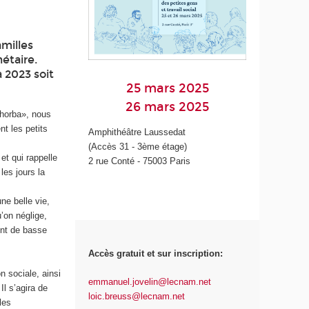
milles
étaire.
 2023 soit
25 mars 2025
26 mars 2025
Chorba», nous
t les petits
Amphithéâtre Laussedat
(Accès 31 - 3ème étage)
et qui rappelle
2 rue Conté - 75003 Paris
es jours la
ne belle vie,
u’on néglige,
ont de basse
Accès gratuit et sur inscription:
n sociale, ainsi
emmanuel.jovelin@lecnam.net
Il s’agira de
loic.breuss@lecnam.net
les