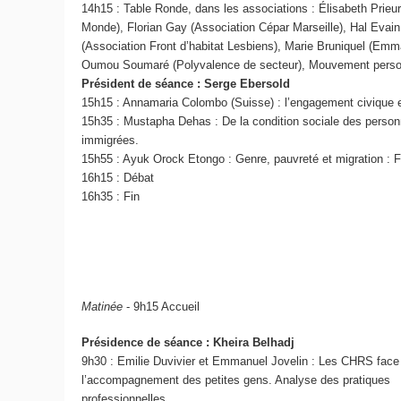
14h15 : Table Ronde, dans les associations : Élisabeth Prieu
Monde), Florian Gay (Association Cépar Marseille), Hal Evain
(Association Front d’habitat Lesbiens), Marie Bruniquel (Emm
Oumou Soumaré (Polyvalence de secteur), Mouvement perso
Président de séance : Serge Ebersold
15h15 : Annamaria Colombo (Suisse) : l’engagement civique et
15h35 : Mustapha Dehas : De la condition sociale des perso
immigrées.
15h55 : Ayuk Orock Etongo : Genre, pauvreté et migration : 
16h15 : Débat
16h35 : Fin
Matinée
- 9h15 Accueil
Présidence de séance : Kheira Belhadj
9h30 : Emilie Duvivier et Emmanuel Jovelin : Les CHRS face
l’accompagnement des petites gens. Analyse des pratiques
professionnelles