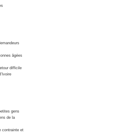
es
e demandeurs
rsonnes âgées
our difficile
’Ivoire
petites gens
ens de la
 contrainte et