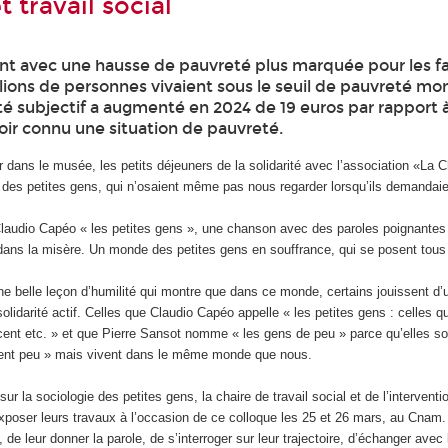
 travail social
ent avec une hausse de pauvreté plus marquée pour les fa
lions de personnes vivaient sous le seuil de pauvreté mon
eté subjectif a augmenté en 2024 de 19 euros par rapport à
oir connu une situation de pauvreté.
r dans le musée, les petits déjeuners de la solidarité avec l’association «La 
 des petites gens, qui n’osaient même pas nous regarder lorsqu’ils demandaien
laudio Capéo « les petites gens », une chanson avec des paroles poignantes 
ans la misère. Un monde des petites gens en souffrance, qui se posent tous l
ne belle leçon d’humilité qui montre que dans ce monde, certains jouissent d’u
olidarité actif. Celles que Claudio Capéo appelle « les petites gens : celles q
accent etc. » et que Pierre Sansot nomme « les gens de peu » parce qu’elles s
ngent peu » mais vivent dans le même monde que nous.
r la sociologie des petites gens, la chaire de travail social et de l’interventio
 exposer leurs travaux à l’occasion de ce colloque les 25 et 26 mars, au Cnam. 
e leur donner la parole, de s’interroger sur leur trajectoire, d’échanger avec 