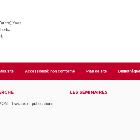
’autre),Yves
Chorba
 à
nfos site
Accessibilité: non conforme
Plan de site
Bibliothèqu
ERCHE
LES SÉMINAIRES
N - Travaux et publications