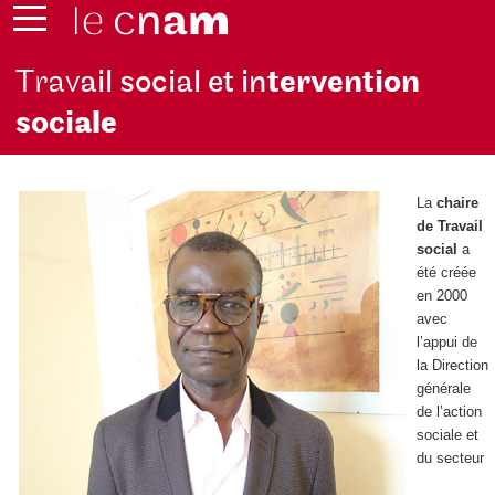
Trav
ail social et in
tervention
soci
ale
La
chaire
de Travail
social
a
été créée
en 2000
avec
l’appui de
la Direction
générale
de l’action
sociale et
du secteur